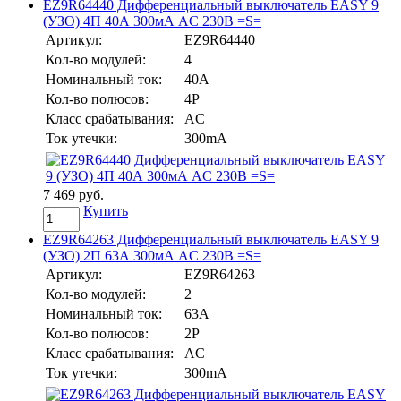
EZ9R64440 Дифференциальный выключатель EASY 9
(УЗО) 4П 40А 300мА AC 230В =S=
Артикул:
EZ9R64440
Кол-во модулей:
4
Номинальный ток:
40А
Кол-во полюсов:
4P
Класс срабатывания:
AC
Ток утечки:
300mA
7 469 руб.
Купить
EZ9R64263 Дифференциальный выключатель EASY 9
(УЗО) 2П 63А 300мА AC 230В =S=
Артикул:
EZ9R64263
Кол-во модулей:
2
Номинальный ток:
63А
Кол-во полюсов:
2P
Класс срабатывания:
AC
Ток утечки:
300mA