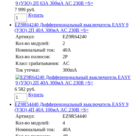
7 999 руб.
Купить
EZ9R64240 Дифференциальный выключатель EASY 9
(УЗО) 2П 40А 300мА AC 230В =S=
Артикул:
EZ9R64240
Кол-во модулей:
2
Номинальный ток:
40А
Кол-во полюсов:
2P
Класс срабатывания:
AC
Ток утечки:
300mA
6 582 руб.
Купить
EZ9R54440 Дифференциальный выключатель EASY 9
(УЗО) 4П 40А 100мА AC 230В =S=
Артикул:
EZ9R54440
Кол-во модулей:
4
Номинальный ток:
40А