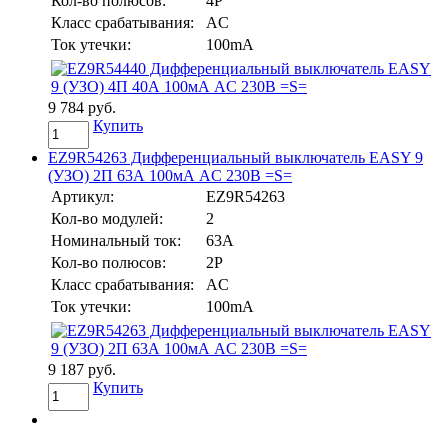
Кол-во полюсов:
4P
Класс срабатывания:
AC
Ток утечки:
100mA
9 784 руб.
Купить
EZ9R54263 Дифференциальный выключатель EASY 9
(УЗО) 2П 63А 100мА AC 230В =S=
Артикул:
EZ9R54263
Кол-во модулей:
2
Номинальный ток:
63А
Кол-во полюсов:
2P
Класс срабатывания:
AC
Ток утечки:
100mA
9 187 руб.
Купить