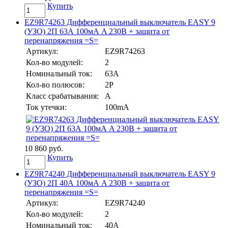
Купить
EZ9R74263 Дифференциальный выключатель EASY 9
(УЗО) 2П 63А 100мА A 230В + защита от
перенапряжения =S=
Артикул:
EZ9R74263
Кол-во модулей:
2
Номинальный ток:
63А
Кол-во полюсов:
2P
Класс срабатывания:
A
Ток утечки:
100mA
10 860 руб.
Купить
EZ9R74240 Дифференциальный выключатель EASY 9
(УЗО) 2П 40А 100мА A 230В + защита от
перенапряжения =S=
Артикул:
EZ9R74240
Кол-во модулей:
2
Номинальный ток:
40А