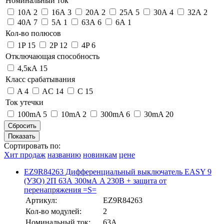
Номинальный ток
10А
2
16А
3
20А
2
25А
5
30А
4
32А
2
40А
7
5А
1
63А
6
6А
1
Кол-во полюсов
1P
15
2P
12
4P
6
Отключающая способность
4,5кА
15
Класс срабатывания
A
4
AC
14
C
15
Ток утечки
100mA
5
10mA
2
300mA
6
30mA
20
Сортировать по:
Хит продаж
названию
новинкам
цене
EZ9R84263 Дифференциальный выключатель EASY 9
(УЗО) 2П 63А 300мА A 230В + защита от
перенапряжения =S=
Артикул:
EZ9R84263
Кол-во модулей:
2
Номинальный ток:
63А