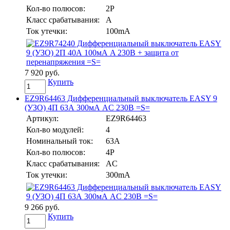
Кол-во полюсов:
2P
Класс срабатывания:
A
Ток утечки:
100mA
7 920 руб.
Купить
EZ9R64463 Дифференциальный выключатель EASY 9
(УЗО) 4П 63А 300мА AC 230В =S=
Артикул:
EZ9R64463
Кол-во модулей:
4
Номинальный ток:
63А
Кол-во полюсов:
4P
Класс срабатывания:
AC
Ток утечки:
300mA
9 266 руб.
Купить