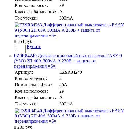
Кол-во полюсов:
2P
Класс срабатывания:
A
Ток утечки:
300mA
8 554 руб.
Купить
EZ9R84240 Дифференциальный выключатель EASY 9
(УЗО) 2П 40А 300мА A 230В + защита от
перенапряжения =S=
Артикул:
EZ9R84240
Кол-во модулей:
2
Номинальный ток:
40А
Кол-во полюсов:
2P
Класс срабатывания:
A
Ток утечки:
300mA
8 280 руб.