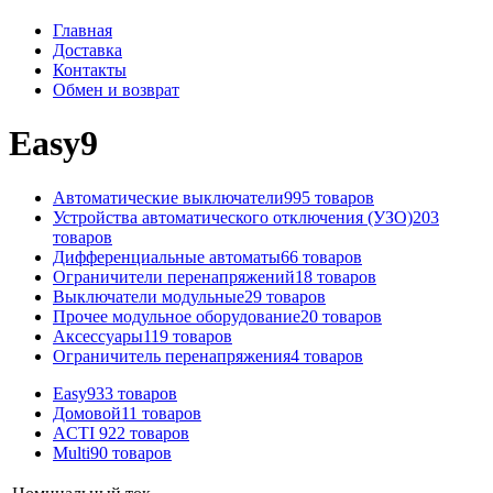
Главная
Доставка
Контакты
Обмен и возврат
Easy9
Автоматические выключатели
995 товаров
Устройства автоматического отключения (УЗО)
203
товаров
Дифференциальные автоматы
66 товаров
Ограничители перенапряжений
18 товаров
Выключатели модульные
29 товаров
Прочее модульное оборудование
20 товаров
Аксессуары
119 товаров
Ограничитель перенапряжения
4 товаров
Easy9
33 товаров
Домовой
11 товаров
ACTI 9
22 товаров
Multi9
0 товаров