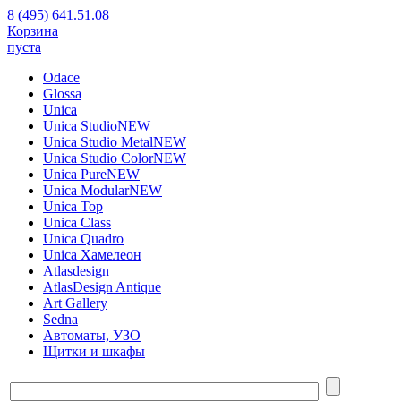
8 (495) 641.51.08
Корзина
пуста
Odace
Glossa
Unica
Unica Studio
NEW
Unica Studio Metal
NEW
Unica Studio Color
NEW
Unica Pure
NEW
Unica Modular
NEW
Unica Top
Unica Class
Unica Quadro
Unica Хамелеон
Atlasdesign
AtlasDesign Antique
Art Gallery
Sedna
Автоматы, УЗО
Щитки и шкафы