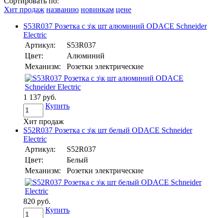
Сортировать по:
Хит продаж
названию
новинкам
цене
S53R037 Розетка с з\к шт алюминий ODACE Schneider
Electric
Артикул:
S53R037
Цвет:
Алюминий
Механизм:
Розетки электрические
1 137 руб.
Купить
Хит продаж
S52R037 Розетка с з\к шт белый ODACE Schneider
Electric
Артикул:
S52R037
Цвет:
Белый
Механизм:
Розетки электрические
820 руб.
Купить