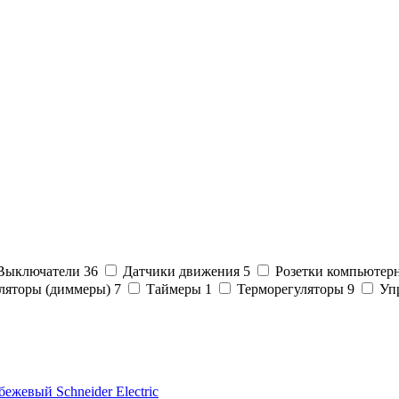
Выключатели
36
Датчики движения
5
Розетки компьютер
ляторы (диммеры)
7
Таймеры
1
Терморегуляторы
9
Уп
ежевый Schneider Electric