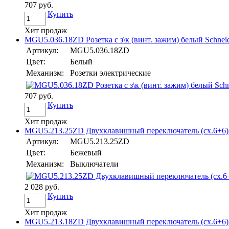
707 руб.
Купить
Хит продаж
MGU5.036.18ZD Розетка с з\к (винт. зажим) белый Schneide
Артикул:
MGU5.036.18ZD
Цвет:
Белый
Механизм:
Розетки электрические
707 руб.
Купить
Хит продаж
MGU5.213.25ZD Двухклавишный переключатель (сх.6+6) б
Артикул:
MGU5.213.25ZD
Цвет:
Бежевый
Механизм:
Выключатели
2 028 руб.
Купить
Хит продаж
MGU5.213.18ZD Двухклавишный переключатель (сх.6+6) бе