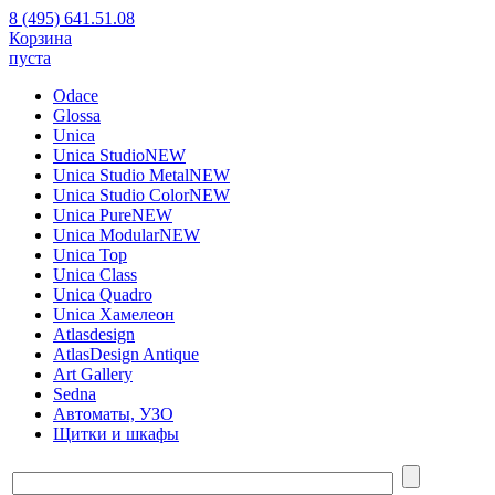
8 (495) 641.51.08
Корзина
пуста
Odace
Glossa
Unica
Unica Studio
NEW
Unica Studio Metal
NEW
Unica Studio Color
NEW
Unica Pure
NEW
Unica Modular
NEW
Unica Top
Unica Class
Unica Quadro
Unica Хамелеон
Atlasdesign
AtlasDesign Antique
Art Gallery
Sedna
Автоматы, УЗО
Щитки и шкафы