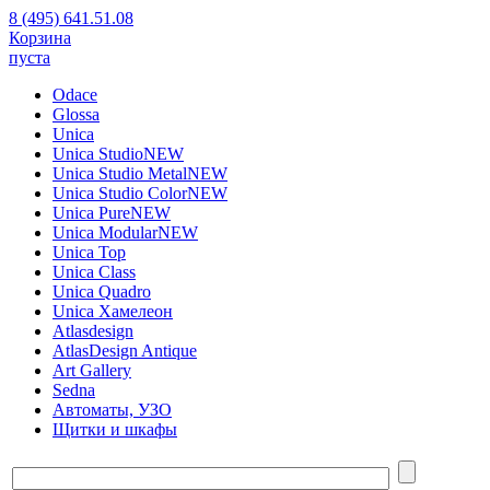
8 (495) 641.51.08
Корзина
пуста
Odace
Glossa
Unica
Unica Studio
NEW
Unica Studio Metal
NEW
Unica Studio Color
NEW
Unica Pure
NEW
Unica Modular
NEW
Unica Top
Unica Class
Unica Quadro
Unica Хамелеон
Atlasdesign
AtlasDesign Antique
Art Gallery
Sedna
Автоматы, УЗО
Щитки и шкафы