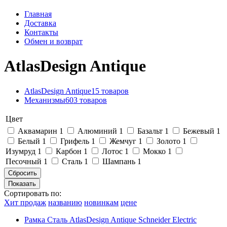
Главная
Доставка
Контакты
Обмен и возврат
AtlasDesign Antique
AtlasDesign Antique
15 товаров
Механизмы
603 товаров
Цвет
Аквамарин
1
Алюминий
1
Базальт
1
Бежевый
1
Белый
1
Грифель
1
Жемчуг
1
Золото
1
Изумруд
1
Карбон
1
Лотос
1
Мокко
1
Песочный
1
Сталь
1
Шампань
1
Сортировать по:
Хит продаж
названию
новинкам
цене
Рамка Сталь AtlasDesign Antique Schneider Electric